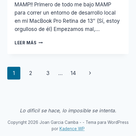
MAMP!! Primero de todo me bajo MAMP
para correr un entorno de desarrollo local
en mi MacBook Pro Retina de 13″ (Sí, estoy
orgulloso de él) Empezamos mal,…
INSTALAR
LEER MÁS
SYMFONY2
EN
YOSEMITE
CON
Navegación
Siguiente
1
2
3
…
14
MAMP
de
página
página
Lo dificil se hace, lo imposible se intenta.
Copyright 2026 Joan Garcia Camba - - Tema para WordPress
por
Kadence WP