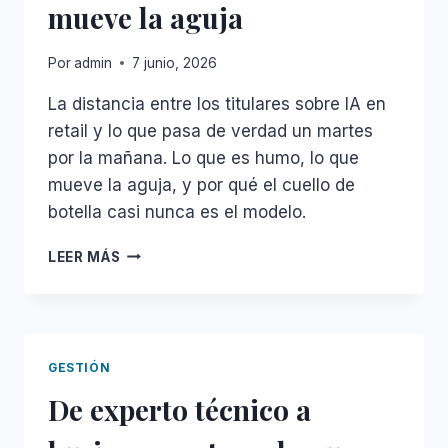
mueve la aguja
FRACASAN
Por
admin
7 junio, 2026
La distancia entre los titulares sobre IA en
retail y lo que pasa de verdad un martes
por la mañana. Lo que es humo, lo que
mueve la aguja, y por qué el cuello de
botella casi nunca es el modelo.
LA
LEER MÁS
IA
EN
EL
RETAIL
ESPAÑOL:
GESTIÓN
EL
De experto técnico a
HYPE
Y
LO