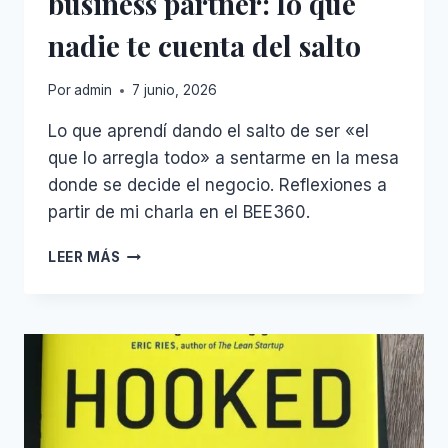
business partner: lo que
QUE
nadie te cuenta del salto
DE
VERDAD
MUEVE
Por
admin
7 junio, 2026
LA
AGUJA
Lo que aprendí dando el salto de ser «el
que lo arregla todo» a sentarme en la mesa
donde se decide el negocio. Reflexiones a
partir de mi charla en el BEE360.
DE
LEER MÁS
EXPERTO
TÉCNICO
A
BUSINESS
PARTNER:
LO
QUE
NADIE
TE