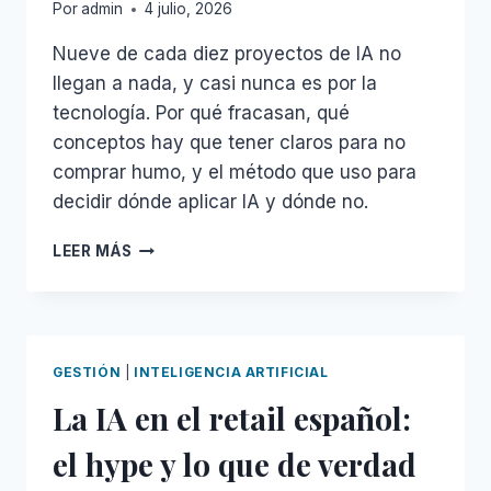
Por
admin
4 julio, 2026
Nueve de cada diez proyectos de IA no
llegan a nada, y casi nunca es por la
tecnología. Por qué fracasan, qué
conceptos hay que tener claros para no
comprar humo, y el método que uso para
decidir dónde aplicar IA y dónde no.
CÓMO
LEER MÁS
NO
ACABAR
EN
EL
90%
GESTIÓN
|
INTELIGENCIA ARTIFICIAL
DE
La IA en el retail español:
PROYECTOS
DE
el hype y lo que de verdad
IA
QUE