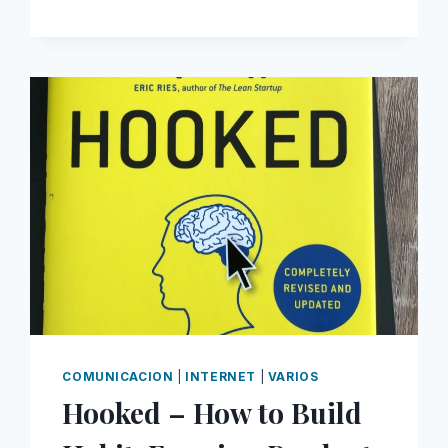
ACABAR
EN
EL
90%
DE
PROYECTOS
DE
IA
QUE
FRACASAN
COMUNICACION
|
INTERNET
|
VARIOS
Hooked – How to Build