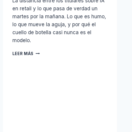
La distancia entre los titulares sobre IA
en retail y lo que pasa de verdad un
martes por la mañana. Lo que es humo,
lo que mueve la aguja, y por qué el
cuello de botella casi nunca es el
modelo.
LA
LEER MÁS
IA
EN
EL
RETAIL
ESPAÑOL:
EL
HYPE
Y
LO
QUE
DE
VERDAD