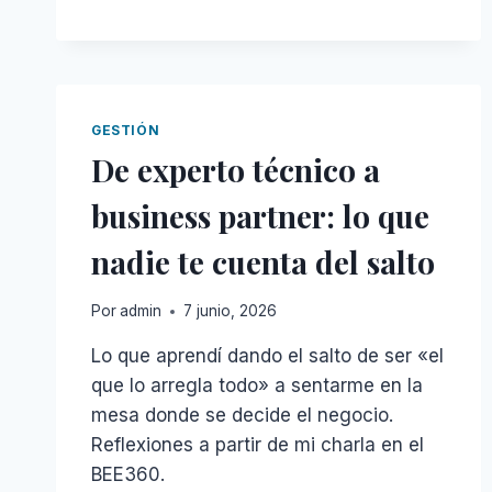
ECONOMÍA
DE
LOS
TOKENS:
CUÁNTO
CUESTA
GESTIÓN
DE
De experto técnico a
VERDAD
LA
business partner: lo que
IA
EN
nadie te cuenta del salto
TU
EMPRESA
Por
admin
7 junio, 2026
Lo que aprendí dando el salto de ser «el
que lo arregla todo» a sentarme en la
mesa donde se decide el negocio.
Reflexiones a partir de mi charla en el
BEE360.