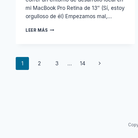
mi MacBook Pro Retina de 13″ (Sí, estoy
orgulloso de él) Empezamos mal,…
INSTALAR
LEER MÁS
SYMFONY2
EN
YOSEMITE
CON
Navegación
MAMP
Siguiente
1
2
3
…
14
de
página
página
Copy