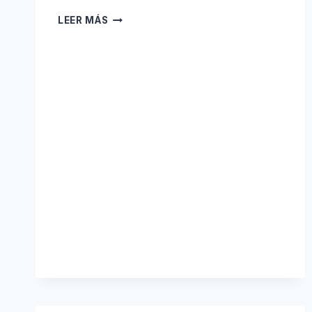
DE
LEER MÁS
EXPERTO
TÉCNICO
A
BUSINESS
PARTNER:
LO
QUE
NADIE
TE
CUENTA
DEL
SALTO