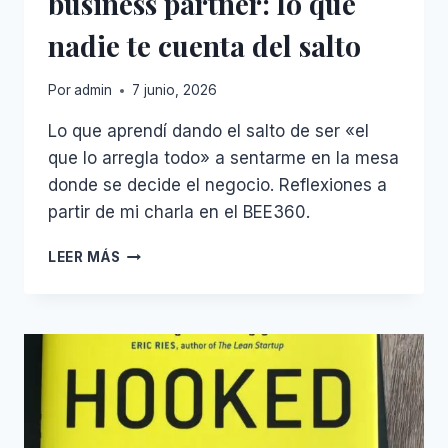
business partner: lo que
QUE
nadie te cuenta del salto
DE
VERDAD
MUEVE
Por
admin
7 junio, 2026
LA
AGUJA
Lo que aprendí dando el salto de ser «el
que lo arregla todo» a sentarme en la mesa
donde se decide el negocio. Reflexiones a
partir de mi charla en el BEE360.
DE
LEER MÁS
EXPERTO
TÉCNICO
A
BUSINESS
PARTNER:
LO
QUE
NADIE
TE