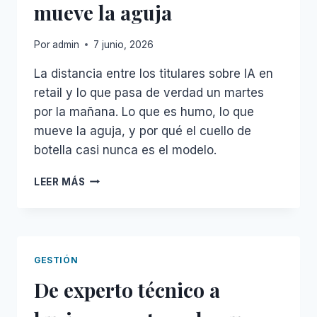
mueve la aguja
FRACASAN
Por
admin
7 junio, 2026
La distancia entre los titulares sobre IA en
retail y lo que pasa de verdad un martes
por la mañana. Lo que es humo, lo que
mueve la aguja, y por qué el cuello de
botella casi nunca es el modelo.
LA
LEER MÁS
IA
EN
EL
RETAIL
ESPAÑOL:
GESTIÓN
EL
De experto técnico a
HYPE
Y
LO