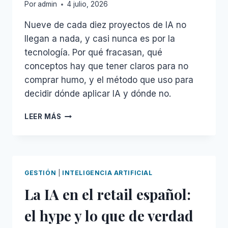
Por
admin
4 julio, 2026
Nueve de cada diez proyectos de IA no
llegan a nada, y casi nunca es por la
tecnología. Por qué fracasan, qué
conceptos hay que tener claros para no
comprar humo, y el método que uso para
decidir dónde aplicar IA y dónde no.
CÓMO
LEER MÁS
NO
ACABAR
EN
EL
90%
GESTIÓN
|
INTELIGENCIA ARTIFICIAL
DE
La IA en el retail español:
PROYECTOS
DE
el hype y lo que de verdad
IA
QUE