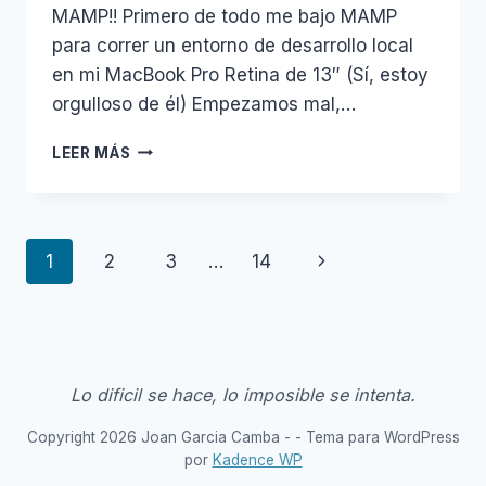
MAMP!! Primero de todo me bajo MAMP
para correr un entorno de desarrollo local
en mi MacBook Pro Retina de 13″ (Sí, estoy
orgulloso de él) Empezamos mal,…
INSTALAR
LEER MÁS
SYMFONY2
EN
YOSEMITE
CON
Navegación
Siguiente
1
2
3
…
14
MAMP
de
página
página
Lo dificil se hace, lo imposible se intenta.
Copyright 2026 Joan Garcia Camba - - Tema para WordPress
por
Kadence WP