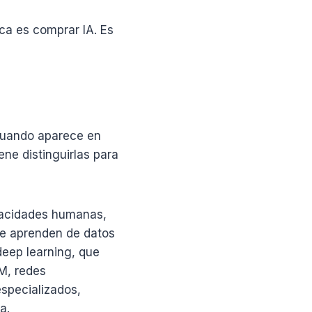
nca es comprar IA. Es
 Cuando aparece en
ne distinguirlas para
apacidades humanas,
que aprenden de datos
deep learning, que
M, redes
especializados,
a.