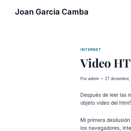
Saltar
Joan Garcia Camba
al
contenido
INTERNET
Video HT
Por
admin
27 diciembre,
Después de leer las m
objeto video del html
Mi primera desilusió
los navegadores, inte