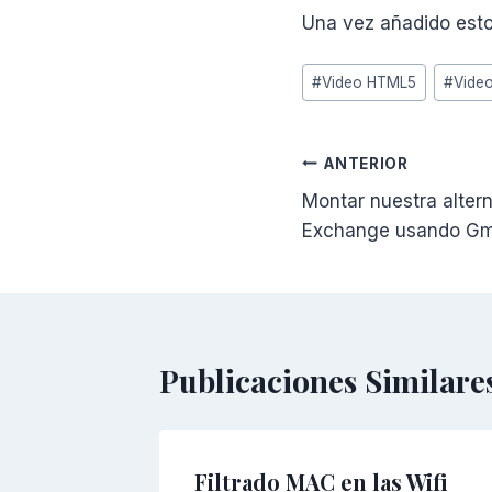
Una vez añadido esto
Etiquetas
#
Video HTML5
#
Vide
de
la
entrada:
Navegación
ANTERIOR
Montar nuestra altern
de
Exchange usando Gm
entradas
Publicaciones Similare
Filtrado MAC en las Wifi