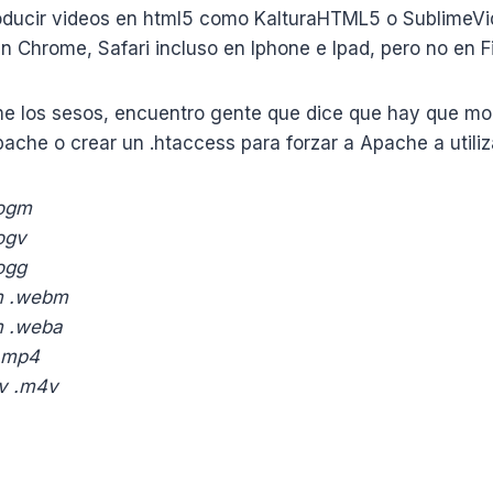
ducir videos en html5 como KalturaHTML5 o SublimeVi
en Chrome, Safari incluso en Iphone e Ipad, pero no en Fi
 los sesos, encuentro gente que dice que hay que mod
ache o crear un .htaccess para forzar a Apache a utili
.ogm
ogv
ogg
m .webm
 .weba
.mp4
v .m4v