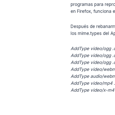
programas para repro
en Firefox, funciona 
Después de rebanarme
los mime.types del Ap
AddType video/ogg 
AddType video/ogg .
AddType video/ogg .
AddType video/web
AddType audio/webm
AddType video/mp4 
AddType video/x-m4