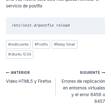
servicio de postfix
/etc/init.d/postfix reload
Etiquetas
#
multicuenta
#
Postfix
#
Relay Gmail
de
#
Ubuntu 12.04
la
entrada:
Navegación
ANTERIOR
SIGUIENTE
Video HTML5 y Firefox
Errores de replicación
de
en entornos virtuales
entradas
y el error 8456 o
8457