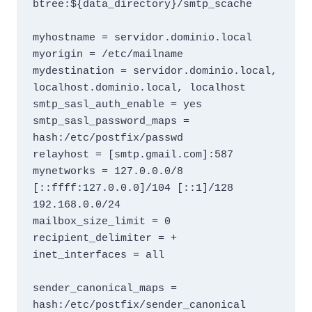
btree:${data_directory}/smtp_scache

myhostname = servidor.dominio.local

myorigin = /etc/mailname

mydestination = servidor.dominio.local, 
localhost.dominio.local, localhost

smtp_sasl_auth_enable = yes

smtp_sasl_password_maps = 
hash:/etc/postfix/passwd

relayhost = [smtp.gmail.com]:587

mynetworks = 127.0.0.0/8 
[::ffff:127.0.0.0]/104 [::1]/128 
192.168.0.0/24

mailbox_size_limit = 0

recipient_delimiter = +

inet_interfaces = all

sender_canonical_maps = 
hash:/etc/postfix/sender_canonical
