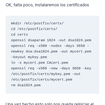
OK, falta poco, instalaremos los certificados
mkdir /etc/postfix/certs/

cd /etc/postfix/certs/

cd certs

openssl dsaparam 1024 -out dsa1024.pem

openssl req -x509 -nodes -days 3650 -
newkey dsa:dsa1024.pem -out mycert.pem 
-keyout mykey.pem

ln -s mycert.pem CAcert.pem

openssl req -x509 -new -days 3650 -key 
/etc/postfix/certs/mykey.pem -out 
/etc/postfix/certs/mycert.pem

rm dsa1024.pem
Una vez hecho esto solo nos queda reiniciar el