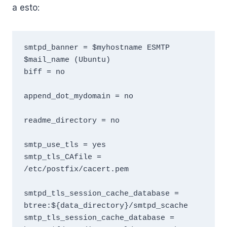
a esto:
smtpd_banner = $myhostname ESMTP 
$mail_name (Ubuntu)

biff = no

append_dot_mydomain = no

readme_directory = no

smtp_use_tls = yes

smtp_tls_CAfile = 
/etc/postfix/cacert.pem

smtpd_tls_session_cache_database = 
btree:${data_directory}/smtpd_scache

smtp_tls_session_cache_database = 