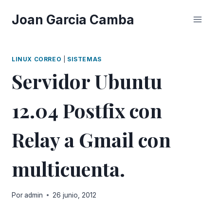
Saltar
Joan Garcia Camba
al
contenido
LINUX CORREO
|
SISTEMAS
Servidor Ubuntu
12.04 Postfix con
Relay a Gmail con
multicuenta.
Por
admin
26 junio, 2012