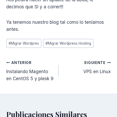
decimos que SI y a correr!!!
Ya tenemos nuestro blog tal como lo teníamos
antes.
Etiquetas
#
Migrar Wordpres
#
Migrar Wordpress Hosting
de
la
entrada:
Navegación
ANTERIOR
SIGUIENTE
Instalando Magento
VPS en Linux
de
en CentOS 5 y plesk 9
entradas
Publicaciones Similares