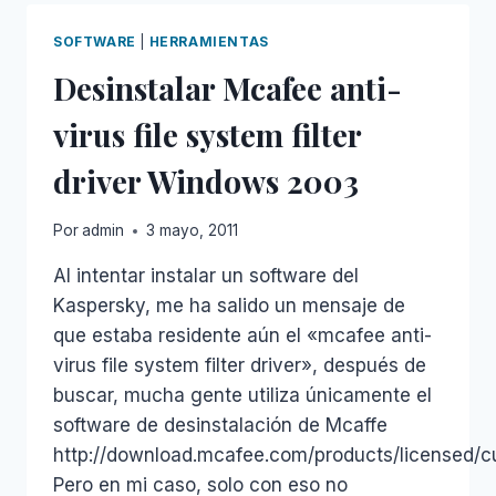
EN
EL
SOFTWARE
|
HERRAMIENTAS
EXCHANGE
Desinstalar Mcafee anti-
WEB
(OWA)
virus file system filter
driver Windows 2003
Por
admin
3 mayo, 2011
Al intentar instalar un software del
Kaspersky, me ha salido un mensaje de
que estaba residente aún el «mcafee anti-
virus file system filter driver», después de
buscar, mucha gente utiliza únicamente el
software de desinstalación de Mcaffe
http://download.mcafee.com/products/licensed/
Pero en mi caso, solo con eso no