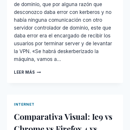
de dominio, que por alguna razón que
desconozco daba error con kerberos y no
había ninguna comunicación con otro
servidor controlador de dominio, este que
daba error era el encargado de recibir los
usuarios por terminar server y de levantar
la VPN. «Se habrá deskerberizado la
máquina, vamos a…
ARREGLAR
LEER MÁS
UN
SERVIDOR
DOMINIO
QUITADO
CON
INTERNET
DCPROMO
Comparativa Visual: Ie9 vs
/FORCEREMOVAL
Chrome vs Firefox 4 vs