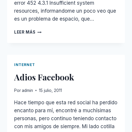
error 452 4.3.1 Insufficient system
resources, informandome un poco veo que
es un problema de espacio, que…
EXCHANGE
LEER MÁS
SERVER
2007
TRANSPORT:
452
4.3.1
INTERNET
INSUFFICIENT
Adios Facebook
SYSTEM
RESOURCES
Por
admin
15 julio, 2011
Hace tiempo que esta red social ha perdido
encanto para mí, encontré a muchísimas
personas, pero continuo teniendo contacto
con mis amigos de siempre. Mi lado cotilla