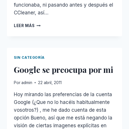
funcionaba, ni pasando antes y después el
CCleaner, así…
DESINSTALAR
LEER MÁS
MCAFEE
ANTI-
VIRUS
FILE
SYSTEM
SIN CATEGORÍA
FILTER
Google se preocupa por mi
DRIVER
WINDOWS
2003
Por
admin
22 abril, 2011
Hoy mirando las preferencias de la cuenta
Google (¿Que no lo hacéis habitualmente
vosotros?) , me he dado cuenta de esta
opción Bueno, así que me está negando la
visión de ciertas imagenes explícitas en