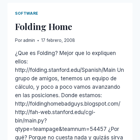
CÓDIGO
DE
SOFTWARE
SU
Folding Home
SOFTWARE
Por
admin
17 febrero, 2008
¿Que es Folding? Mejor que lo expliquen
ellos:
http://folding.stanford.edu/Spanish/Main Un
grupo de amigos, tenemos un equipo de
cálculo, y poco a poco vamos avanzando
en las posiciones. Donde estamos:
http://foldinghomebadguys.blogspot.com/
http://fah-web.stanford.edu/cgi-
bin/main.py?
qtype=teampage&teamnum=54457 ¿Por
qué? Porque no cuesta nada y quizás sirva