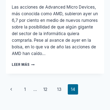
Las acciones de Advanced Micro Devices,
más conocida como AMD, subieron ayer un
6,7 por ciento en medio de nuevos rumores
sobre la posibilidad de que algún gigante
del sector de la informática quiera
comprarla. Pese al avance de ayer en la
bolsa, en lo que va de año las acciones de
AMD han caído…
¿QUIÉN
LEER MÁS
QUIERE
A
AMD?
Navegación
Página
1
…
12
13
14
de
anterior
página