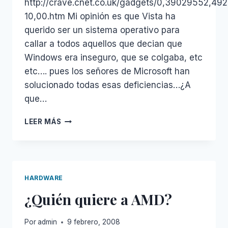
http://crave.cnet.co.uk/gadgets/0,39029552,49
10,00.htm Mi opinión es que Vista ha
querido ser un sistema operativo para
callar a todos aquellos que decian que
Windows era inseguro, que se colgaba, etc
etc…. pues los señores de Microsoft han
solucionado todas esas deficiencias…¿A
que…
WINDOWS
LEER MÁS
VISTA,
EL
PEOR
SISTEMA
DE
HARDWARE
LA
¿Quién quiere a AMD?
HISTORIA
Por
admin
9 febrero, 2008