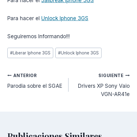
Para hacer el
Jailbreak Iphone 3GS
Para hacer el
Unlock Iphone 3GS
Seguiremos Informando!!!
Etiquetas
#
Liberar Iphone 3GS
#
Unlock Iphone 3GS
de
la
entrada:
Navegación
ANTERIOR
SIGUIENTE
Parodia sobre el SGAE
Drivers XP Sony Vaio
de
VGN-AR41e
entradas
Publicaciones Similares