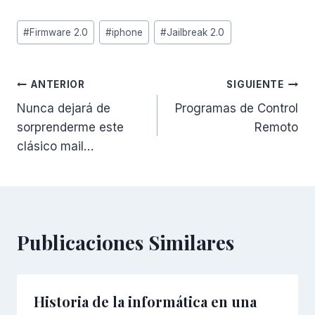
Etiquetas
#
Firmware 2.0
#
iphone
#
Jailbreak 2.0
de
la
entrada:
Navegación
ANTERIOR
SIGUIENTE
Nunca dejará de
Programas de Control
de
sorprenderme este
Remoto
entradas
clásico mail…
Publicaciones Similares
Historia de la informática en una