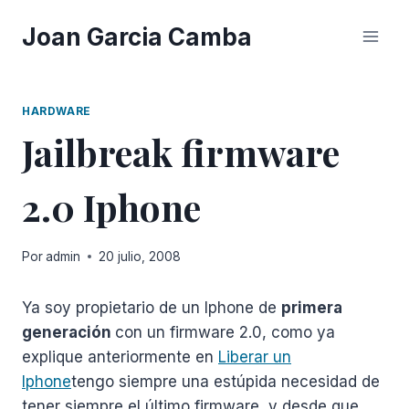
Saltar
Joan Garcia Camba
al
contenido
HARDWARE
Jailbreak firmware
2.0 Iphone
Por
admin
20 julio, 2008
Ya soy propietario de un Iphone de
primera
generación
con un firmware 2.0, como ya
explique anteriormente en
Liberar un
Iphone
tengo siempre una estúpida necesidad de
tener siempre el último firmware, y desde que