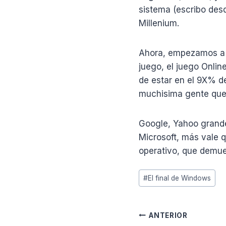
sistema (escribo desd
Millenium.
Ahora, empezamos a 
juego, el juego Online
de estar en el 9X% d
muchisima gente que u
Google, Yahoo grande
Microsoft, más vale 
operativo, que demu
Etiquetas
#
El final de Windows
de
la
entrada:
Navegación
ANTERIOR