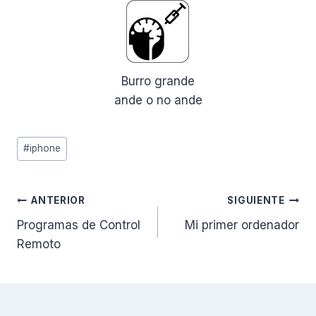
Burro grande
ande o no ande
Etiquetas
#
iphone
de
la
entrada:
Navegación
ANTERIOR
SIGUIENTE
Programas de Control
Mi primer ordenador
de
Remoto
entradas