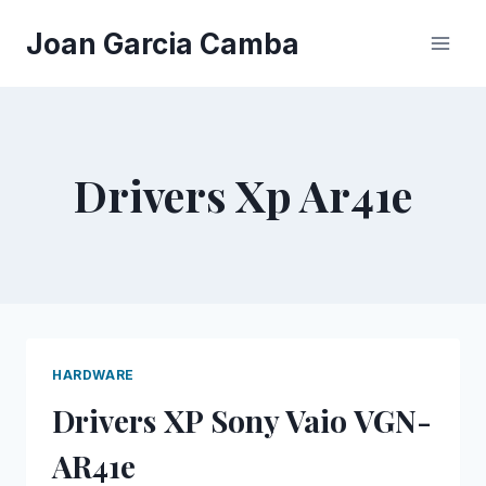
Saltar
Joan Garcia Camba
al
contenido
Drivers Xp Ar41e
HARDWARE
Drivers XP Sony Vaio VGN-
AR41e