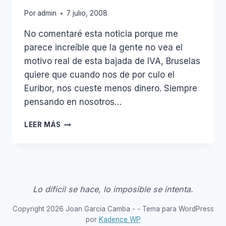
Por
admin
7 julio, 2008
No comentaré esta noticia porque me
parece increíble que la gente no vea el
motivo real de esta bajada de IVA, Bruselas
quiere que cuando nos de por culo el
Euribor, nos cueste menos dinero. Siempre
pensando en nosotros…
BRUSELAS
LEER MÁS
PROPONE
REDUCIR
EL
IVA
A
LOS
Lo dificil se hace, lo imposible se intenta.
CONDONES
Copyright 2026 Joan Garcia Camba - - Tema para WordPress
por
Kadence WP